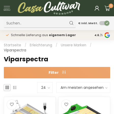
0
MENU
€
Inkl. MwSt.
Schnelle Lieferung aus
eigenem Lager
Physischer
4.6
/5
Startseite
/
Erleichterung
/
Unsere Marken
/
Viparspectra
Viparspectra
Filter