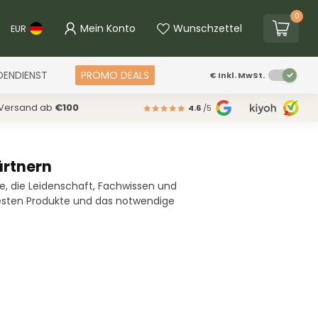
0
Mein Konto
Wunschzettel
EUR
DENDIENST
PROMO DEALS
€
Inkl. MwSt.
 Versand ab
€100
4.6
/5
ärtnern
e, die Leidenschaft, Fachwissen und
 besten Produkte und das notwendige