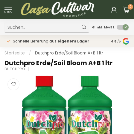
0
MENU
€
Inkl. MwSt.
Schnelle Lieferung aus
eigenem Lager
Physischer
4.6
/5
Startseite
/
Dutchpro Erde/Soil Bloom A+B 1 ltr
Dutchpro Erde/Soil Bloom A+B 1 ltr
DUTCHPRO