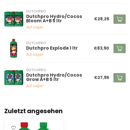
DUTCHPRO
Dutchpro Hydro/Cocos
€28,25
Bloom A+B 5 ltr
Auf Lager
DUTCHPRO
Dutchpro Explode 1 ltr
€83,90
Auf Lager
DUTCHPRO
Dutchpro Hydro/Cocos
€27,95
Grow A+B 5 ltr
Auf Lager
Zuletzt angesehen