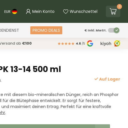
0
Mein Konto
Wunschzettel
EUR
DENDIENST
PROMO DEALS
€
Inkl. MwSt.
 Versand ab
€100
4.6
/5
PK 13-14 500 ml
Auf Lager
t.
nte mit diesem bio-mineralischen Dünger, reich an Phosphor
l für die Blütephase entwickelt. Er sorgt für festere,
und maximiert deinen Ertrag. Perfekt für eine kraftvolle
ehr
.