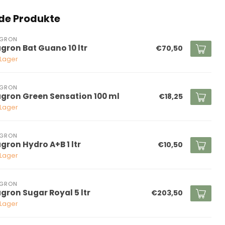
de Produkte
AGRON
agron Bat Guano 10 ltr
€70,50
 Lager
AGRON
agron Green Sensation 100 ml
€18,25
 Lager
AGRON
agron Hydro A+B 1 ltr
€10,50
 Lager
AGRON
agron Sugar Royal 5 ltr
€203,50
 Lager