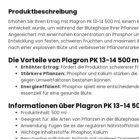
Produktbeschreibung
Erhöhen Sie Ihren Ertrag mit Plagron PK 13-14 500 ml, einem 
entwickelt wurde, um während der Blütephase Ihrer Pflanzen 
Angereichert mit einer hohen Konzentration an Phosphor und
Entwicklung von festen, schweren Früchten und maximiert Ih
nach einer explosiven Blüte und verbesserter Pflanzenstärk
Die Vorteile von Plagron PK 13-14 500 m
Erhöhter Ertrag:
Fördert die Produktion schwererer Fr
Stärkere Pflanzen:
Phosphor und Kalium stärken die P
gegen Umweltfaktoren bestehen können.
Energieeffizient:
Phosphor spielt eine entscheidende 
essenziell für eine gesunde Blüte.
Informationen über Plagron PK 13-14 5
Produktinhalt: 500 ml
Geeignet für: Alle Arten von Pflanzen in der Blütephase
Anwendung: Fügen Sie es der regulären Nährstoffstrat
Wichtige Inhaltsstoffe: Phosphor, Kalium
Benutzerfreundlichkeit: Einfach mit anderen Düngemi