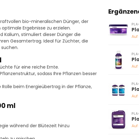
Ergänzen
kraftvollen bio-mineralischen Dünger, der
PL
optimale Ergebnisse zu erzielen.
Pl
 Kalium, stimuliert dieser Dünger die
Auf
ren Gesamtertrag. Ideal für Züchter, die
e suchen.
PL
l
Pl
Auf
üchte für eine reiche Ernte.
flanzenstruktur, sodass Ihre Pflanzen besser
PL
Rolle beim Energieübertrag in der Pflanze,
Pl
Auf
00 ml
PL
Pl
egie während der Blütezeit hinzu
Auf
tteln zu mischen