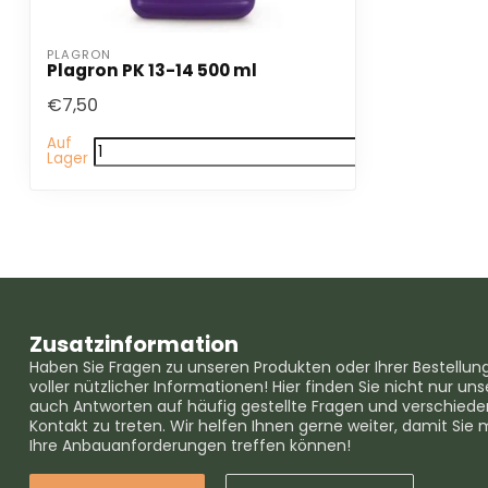
PLAGRON
Plagron PK 13-14 500 ml
€7,50
Auf
Lager
Zusatzinformation
Haben Sie Fragen zu unseren Produkten oder Ihrer Bestellun
voller nützlicher Informationen! Hier finden Sie nicht nur 
auch Antworten auf häufig gestellte Fragen und verschieden
Kontakt zu treten. Wir helfen Ihnen gerne weiter, damit Sie 
Ihre Anbauanforderungen treffen können!