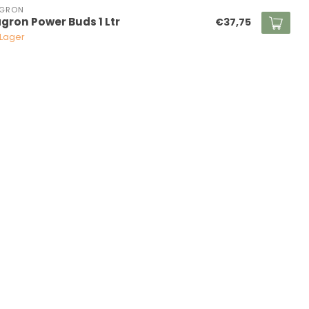
AGRON
agron Power Buds 1 Ltr
€37,75
 Lager