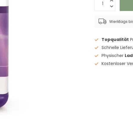
Werktags bis
Topqualität
P
Schnelle Liefe
Physischer
La
Kostenloser V