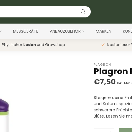
MESSGERÄTE
ANBAUZUBEHÖR
MARKEN
KUN
Physischer
Laden
und Growshop
Kostenloser
PLAGRON
Plagron 
€7,50
Inkl. MwS
Steigere deine Er
und Kalium, speziel
schwerere Früchte 
Blüte.
Lesen Sie m