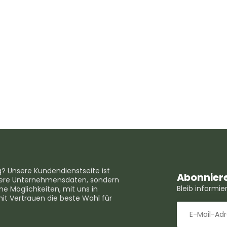
g? Unsere Kundendienstseite ist
Abonniere
unsere Unternehmensdaten, sondern
Bleib informi
e Möglichkeiten, mit uns in
mit Vertrauen die beste Wahl für