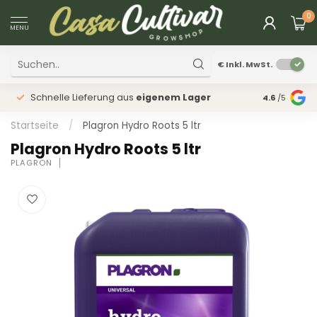
0
MENU
€
Inkl. MwSt.
Schnelle Lieferung aus
eigenem Lager
Physischer
4.6
/5
Startseite
/
Plagron Hydro Roots 5 ltr
Plagron Hydro Roots 5 ltr
PLAGRON