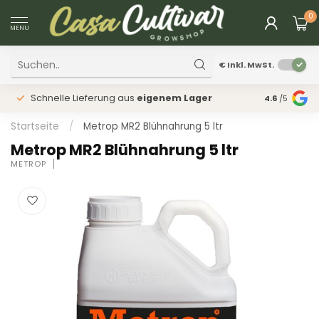
0
MENU
€
Inkl. MwSt.
Schnelle Lieferung aus
eigenem Lager
Physischer
4.6
/5
Startseite
/
Metrop MR2 Blühnahrung 5 ltr
Metrop MR2 Blühnahrung 5 ltr
METROP