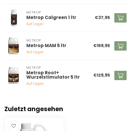
METROP
Metrop Calgreen 1 ltr
€37,95
Auf Lager
METROP
Metrop MAM 5 ltr
€159,95
Auf Lager
METROP
Metrop Root+
€129,95
Wurzelstimulator 5 ltr
Auf Lager
Zuletzt angesehen