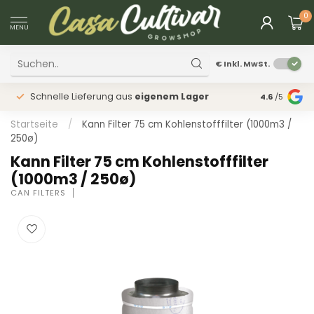
0
MENU
€
Inkl. MwSt.
Schnelle Lieferung aus
eigenem Lager
Physischer
4.6
/5
Startseite
/
Kann Filter 75 cm Kohlenstofffilter (1000m3 /
250ø)
Kann Filter 75 cm Kohlenstofffilter
(1000m3 / 250ø)
CAN FILTERS