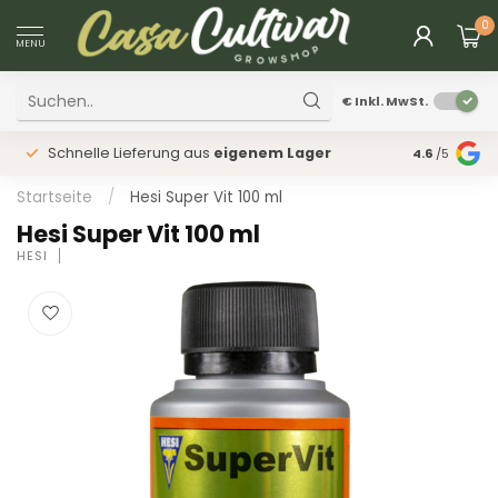
0
MENU
€
Inkl. MwSt.
Schnelle Lieferung aus
eigenem Lager
Physischer
4.6
/5
Startseite
/
Hesi Super Vit 100 ml
Hesi Super Vit 100 ml
HESI