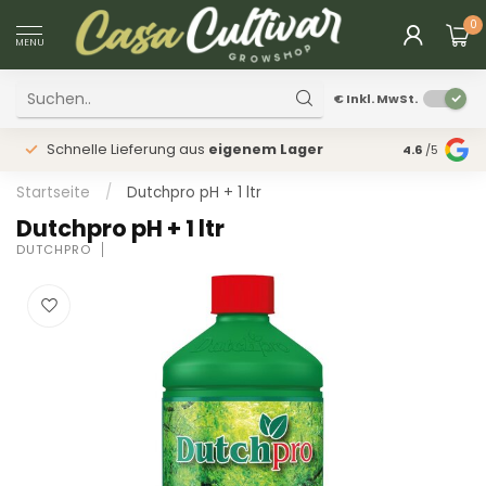
0
MENU
€
Inkl. MwSt.
Schnelle Lieferung aus
eigenem Lager
Physischer
4.6
/5
Startseite
/
Dutchpro pH + 1 ltr
Dutchpro pH + 1 ltr
DUTCHPRO