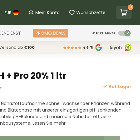
0
Mein Konto
Wunschzettel
EUR
DENDIENST
PROMO DEALS
€
Inkl. MwSt.
 Versand ab
€100
4.6
/5
+ Pro 20% 1 ltr
Auf Lager
t.
e Nährstoffaufnahme schnell wachsender Pflanzen während
d Blütephase mit unserer einzigartigen pH-senkenden
stabile pH-Balance und maximale Nährstoffeffizienz.
 Anbausysteme.
Lesen Sie mehr
.