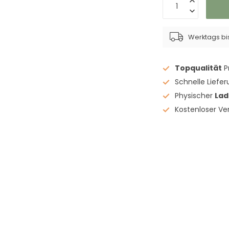
Werktags bis
Topqualität
P
Schnelle Liefe
Physischer
La
Kostenloser V