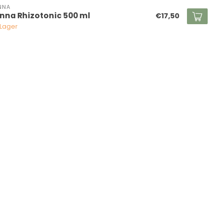
NNA
nna Rhizotonic 500 ml
€17,50
 Lager