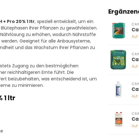
Ergänzen
 + Pro 20% 1 ltr
, speziell entwickelt, um ein
CA
ütephasen Ihrer Pflanzen zu gewährleisten.
Ca
er Nährlösung zu erhöhen, wodurch Nährstoffe
Auf
werden. Geeignet für alle Anbausysteme,
sundheit und das Wachstum Ihrer Pflanzen zu
CA
Ca
en stets Zugang zu den bestmöglichen
Auf
 reichhaltigeren Ernte führt. Die
Wert beizubehalten, was entscheidend ist, um
CA
leme zu minimieren.
Ca
Auf
1 ltr
CA
Ca
Auf
se