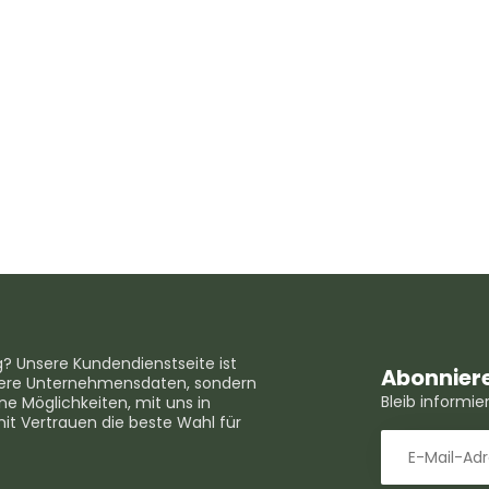
g? Unsere Kundendienstseite ist
Abonniere
unsere Unternehmensdaten, sondern
Bleib informi
e Möglichkeiten, mit uns in
mit Vertrauen die beste Wahl für