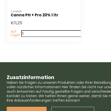
CANNA
Canna PH + Pro 20% 1 ltr
€11,25
Auf
Lager
Zusatzinformation
Haben Sie Fragen zu unseren Produkten oder Ihrer Bestellun
voller nützlicher Informationen! Hier finden Sie nicht nur 
auch Antworten auf häufig gestellte Fragen und verschieden
Kontakt zu treten. Wir helfen Ihnen gerne weiter, damit Sie 
Ihre Anbauanforderungen treffen können!