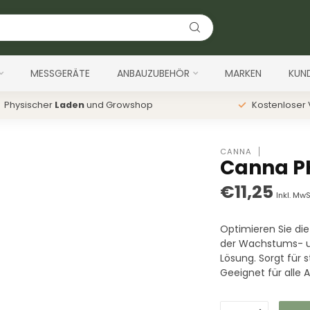
MESSGERÄTE
ANBAUZUBEHÖR
MARKEN
KUN
Physischer
Laden
und Growshop
Kostenloser
CANNA
Canna PH 
€11,25
Inkl. MwS
Optimieren Sie di
der Wachstums- un
Lösung. Sorgt für 
Geeignet für alle