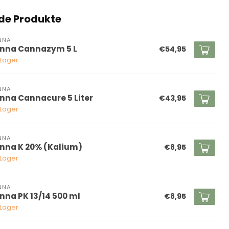
de Produkte
NNA
nna Cannazym 5 L
€54,95
 Lager
NNA
nna Cannacure 5 Liter
€43,95
 Lager
NNA
nna K 20% (Kalium)
€8,95
 Lager
NNA
nna PK 13/14 500 ml
€8,95
 Lager