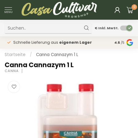
0
MENU
€
Inkl. MwSt.
Schnelle Lieferung aus
eigenem Lager
Physischer
4.6
/5
Startseite
/
Canna Cannazym 1 L
Canna Cannazym 1 L
CANNA