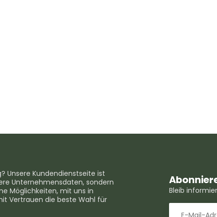
g? Unsere Kundendienstseite ist
Abonniere
unsere Unternehmensdaten, sondern
Bleib informi
e Möglichkeiten, mit uns in
mit Vertrauen die beste Wahl für