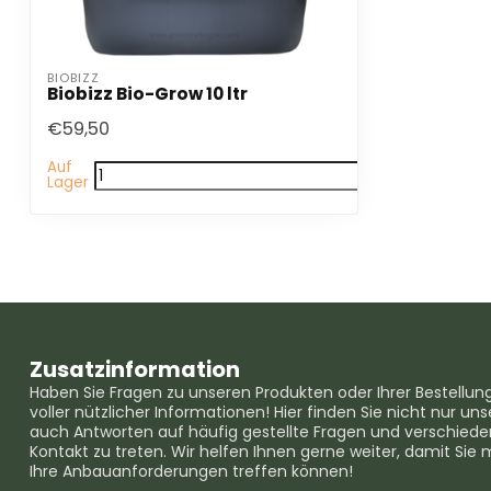
BIOBIZZ
Biobizz Bio-Grow 10 ltr
€59,50
Auf
Lager
Zusatzinformation
Haben Sie Fragen zu unseren Produkten oder Ihrer Bestellun
voller nützlicher Informationen! Hier finden Sie nicht nur 
auch Antworten auf häufig gestellte Fragen und verschieden
Kontakt zu treten. Wir helfen Ihnen gerne weiter, damit Sie 
Ihre Anbauanforderungen treffen können!