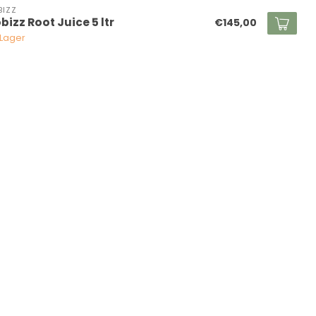
BIZZ
bizz Root Juice 5 ltr
€145,00
 Lager