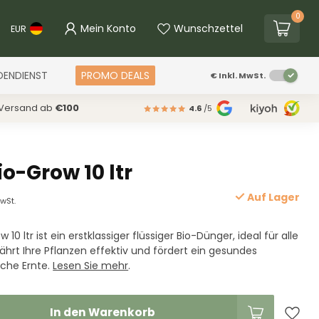
0
Mein Konto
Wunschzettel
EUR
DENDIENST
PROMO DEALS
€
Inkl. MwSt.
 Versand ab
€100
4.6
/5
io-Grow 10 ltr
Auf Lager
MwSt.
 10 ltr ist ein erstklassiger flüssiger Bio-Dünger, ideal für alle
nährt Ihre Pflanzen effektiv und fördert ein gesundes
che Ernte.
Lesen Sie mehr
.
In den Warenkorb