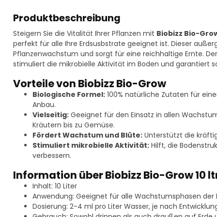
Produktbeschreibung
Steigern Sie die Vitalität Ihrer Pflanzen mit
Biobizz Bio-Grow 
perfekt für alle Ihre Erdsusbstrate geeignet ist. Dieser auß
Pflanzenwachstum und sorgt für eine reichhaltige Ernte. De
stimuliert die mikrobielle Aktivität im Boden und garantier
Vorteile von Biobizz Bio-Grow
Biologische Formel:
100% natürliche Zutaten für ein
Anbau.
Vielseitig:
Geeignet für den Einsatz in allen Wachstum
Kräutern bis zu Gemüse.
Fördert Wachstum und Blüte:
Unterstützt die kräft
Stimuliert mikrobielle Aktivität:
Hilft, die Bodenstru
verbessern.
Information über Biobizz Bio-Grow 10 lt
Inhalt: 10 Liter
Anwendung: Geeignet für alle Wachstumsphasen der 
Dosierung: 2-4 ml pro Liter Wasser, je nach Entwicklu
Gebrauch: Sowohl drinnen als auch draußen auf Erde