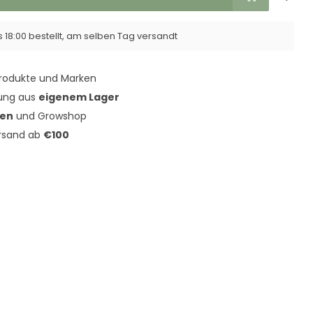
 18:00 bestellt, am selben Tag versandt
rodukte und Marken
rung aus
eigenem Lager
den
und Growshop
ersand ab
€100