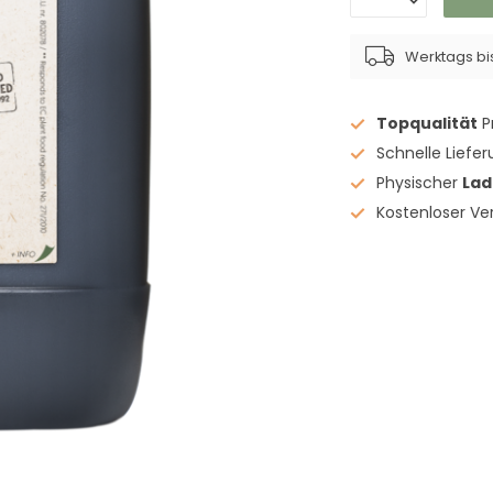
Werktags bis
Topqualität
P
Schnelle Liefe
Physischer
La
Kostenloser V