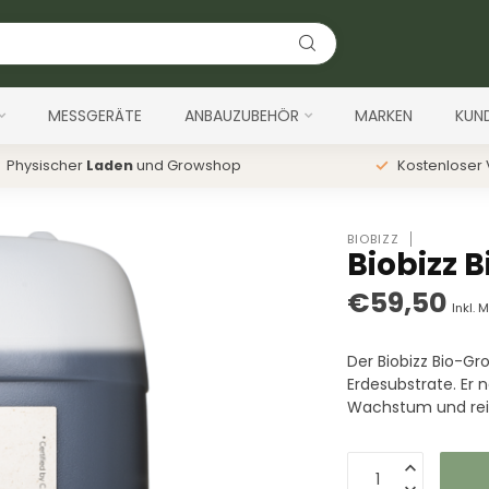
MESSGERÄTE
ANBAUZUBEHÖR
MARKEN
KUN
Physischer
Laden
und Growshop
Kostenloser
BIOBIZZ
Biobizz B
€59,50
Inkl. 
Der Biobizz Bio-Grow
Erdesubstrate. Er 
Wachstum und rei