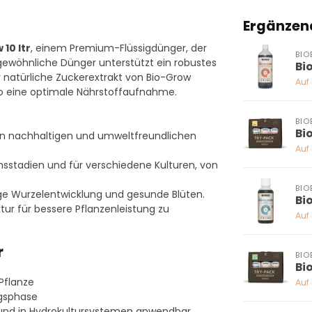
Ergänzen
10 ltr
, einem Premium-Flüssigdünger, der
BIO
ergewöhnliche Dünger unterstützt ein robustes
Bio
r natürliche Zuckerextrakt von Bio-Grow
Auf
t so eine optimale Nährstoffaufnahme.
BIO
Bi
en nachhaltigen und umweltfreundlichen
Auf
sstadien und für verschiedene Kulturen, von
BIO
ige Wurzelentwicklung und gesunde Blüten.
Bi
ktur für bessere Pflanzenleistung zu
Auf
r
BIO
Bi
Pflanze
Auf
ngsphase
 und in Hydrokultursystemen anwendbar