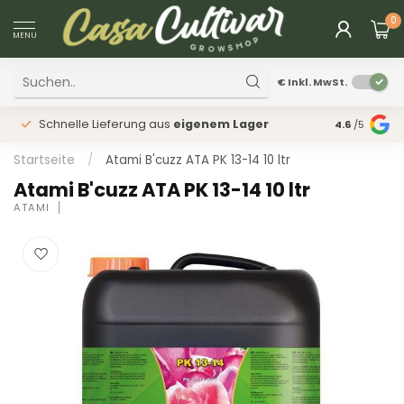
0
MENU
€
Inkl. MwSt.
Schnelle Lieferung aus
eigenem Lager
Physischer
4.6
/5
Startseite
/
Atami B'cuzz ATA PK 13-14 10 ltr
Atami B'cuzz ATA PK 13-14 10 ltr
ATAMI