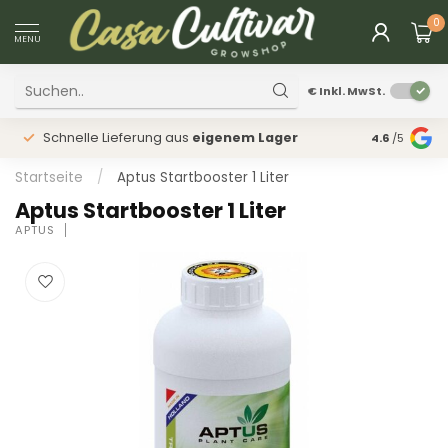
0
MENU
€
Inkl. MwSt.
Schnelle Lieferung aus
eigenem Lager
Physischer
4.6
/5
Startseite
/
Aptus Startbooster 1 Liter
Aptus Startbooster 1 Liter
APTUS