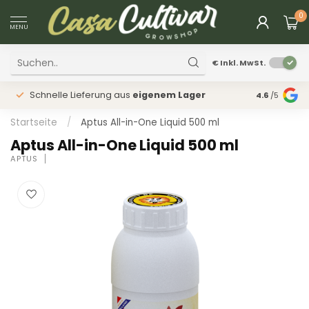
0
MENU
€
Inkl. MwSt.
Schnelle Lieferung aus
eigenem Lager
Physischer
4.6
/5
Startseite
/
Aptus All-in-One Liquid 500 ml
Aptus All-in-One Liquid 500 ml
APTUS