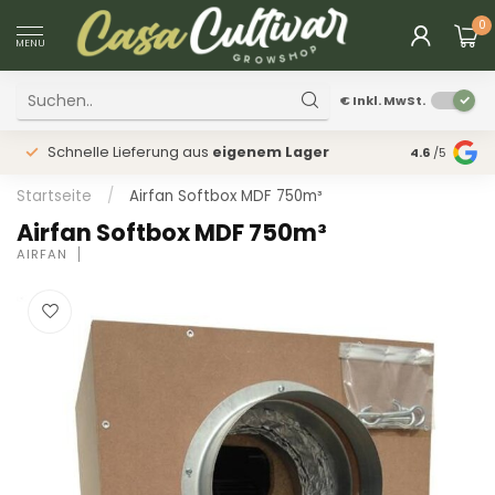
0
MENU
€
Inkl. MwSt.
Schnelle Lieferung aus
eigenem Lager
Physischer
4.6
/5
Startseite
/
Airfan Softbox MDF 750m³
Airfan Softbox MDF 750m³
AIRFAN