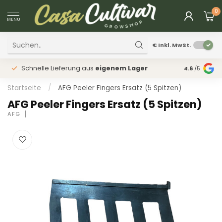
0
MENU
€
Inkl. MwSt.
Schnelle Lieferung aus
eigenem Lager
Physischer
4.6
/5
Startseite
/
AFG Peeler Fingers Ersatz (5 Spitzen)
AFG Peeler Fingers Ersatz (5 Spitzen)
AFG