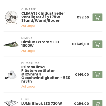
CLIMATEK
CLIMATEK Industrieller
Ventilator 3 in 1 75W
€33,50
Stand/Wand/Boden
Auf Lager
DIMLUX
Dimlux Extreme LED
€1.649,00
1000W
Auf Lager
PRIMAKLIMA
PrimaKlima
Flüsterventilator
Ø125mm 3
€146,00
Geschwindigkeiten - 530
m3/h
Auf Lager
LUMII
LUMii Black LED 720 W
€294,00