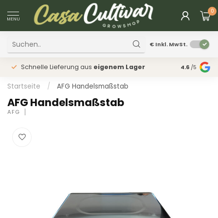
0
MENU
€
Inkl. MwSt.
Schnelle Lieferung aus
eigenem Lager
Physischer
4.6
/5
Startseite
/
AFG Handelsmaßstab
AFG Handelsmaßstab
AFG