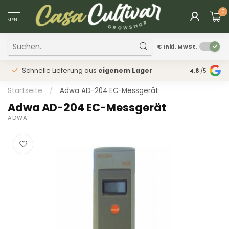
0
MENU
€
Inkl. MwSt.
Schnelle Lieferung aus
eigenem Lager
Physischer
4.6
/5
Startseite
/
Adwa AD-204 EC-Messgerät
Adwa AD-204 EC-Messgerät
ADWA