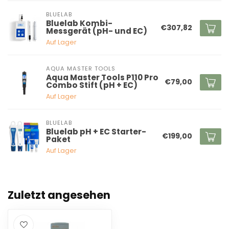
BLUELAB
Bluelab Kombi-
€307,82
Messgerät (pH- und EC)
Auf Lager
AQUA MASTER TOOLS
Aqua Master Tools P110 Pro
€79,00
Combo Stift (pH + EC)
Auf Lager
BLUELAB
Bluelab pH + EC Starter-
€199,00
Paket
Auf Lager
Zuletzt angesehen